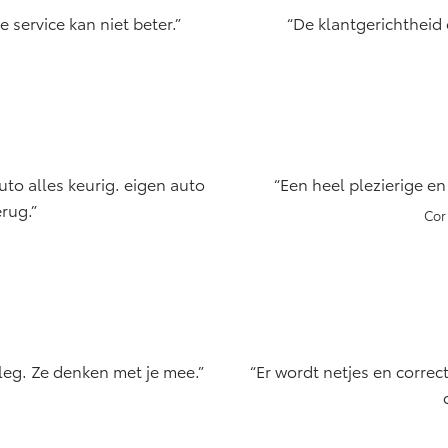
e service kan niet beter.
De klantgerichtheid 
)
to alles keurig. eigen auto
Een heel plezierige en
rug.
Cor
rleg. Ze denken met je mee.
Er wordt netjes en correc