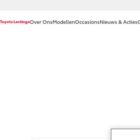
Over Ons
Modellen
Occasions
Nieuws & Acties
Toyota Lantinga
Ons bedrijf
Aygo X
Yar
HYBRIDE
HY
Ons bedrijf
Contact en
Route
Vacatures
Vanaf € 23.750,-
Van
Klantbeoordelingen
Corolla Hatchback
Cor
HYBRIDE
HY