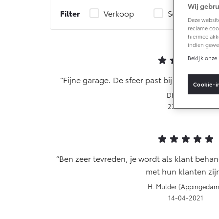
Wij gebru
Filter
Verkoop
Service
Deze website
Vanaf € 33.495,-
Van
reclame cook
hiermee akk
indien gewe
Toyota C-HR+
RA
BATTERIJ-ELEKTRISCH
PL
Bekijk onze 
Fijne garage. De sfeer past bij de streek, e
Cookie-i
Dhr. Wessels
23-04-2021
Vanaf € 37.995,-
Van
Mirai
Pro
WATERSTOF-
OO
Ben zeer tevreden, je wordt als klant behand
ELEKTRISCH
EL
met hun klanten zijn
H. Mulder (Appingedam
14-04-2021