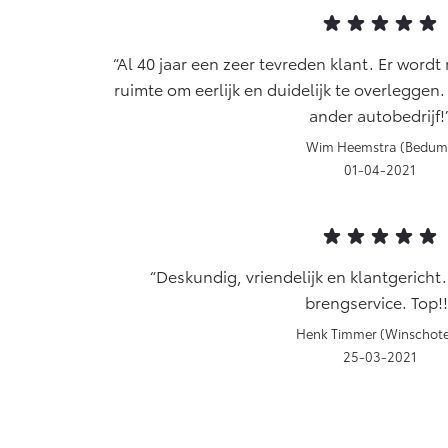
Vanaf € 76.695,-
Van
Proace Max (excl. BTW)
Hil
Al 40 jaar een zeer tevreden klant. Er wordt
OOK ALS BATTERIJ-
OO
ELEKTRISCH
EL
ruimte om eerlijk en duidelijk te overleggen.
ander autobedrijf!
Wim Heemstra (Bedum
01-04-2021
Vanaf € 46.301,-
Van
Deskundig, vriendelijk en klantgericht
brengservice. Top!!
Henk Timmer (Winschot
25-03-2021