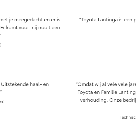
af € 27.945,-
Vanaf € 37.500,-
Van
ux (excl. BTW)
Land Cruiser (excl.
 met je meegedacht en er is
Toyota Lantinga is een p
K ALS BATTERIJ-
BTW)
EKTRISCH
 Er komt voor mij nooit een
)
af € 56.570,-
Vanaf € 89.986,-
. Uitstekende haal- en
Omdat wij al vele vele ja
Toyota en Familie Lanting
verhouding. Onze bedrijf
en)
Technisc