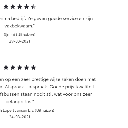
af € 55.950,-
rima bedrijf. Ze geven goede service en zijn
vakbekwaam.
Sjoerd (Uithuizen)
29-03-2021
ren op een zeer prettige wijze zaken doen met
a. Afspraak = afspraak. Goede prijs-kwaliteit
sbussen staan nooit stil wat voor ons zeer
belangrijk is.
h Expert Jansen b.v. (Uithuizen)
24-03-2021