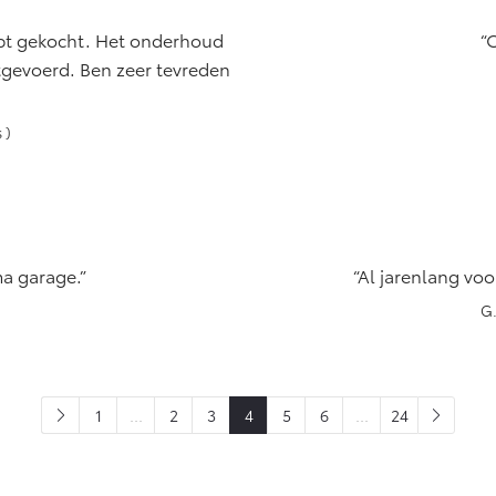
hebt gekocht. Het onderhoud
O
tgevoerd. Ben zeer tevreden
 )
ma garage.
Al jarenlang voo
G.
1
...
2
3
4
5
6
...
24