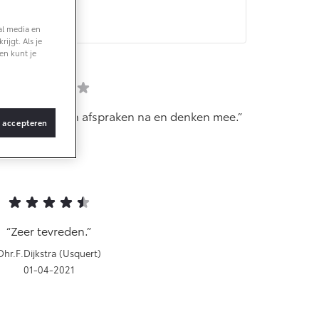
al media en
af € 36.495,-
ijgt. Als je
en kunt je
X Touring
TERIJ-ELEKTRISCH
 service, komen afspraken na en denken mee.
s accepteren
Klok
15-04-2021
af € 48.995,-
ace Verso
TERIJ-ELEKTRISCH
Zeer tevreden.
Dhr.F.Dijkstra (Usquert)
01-04-2021