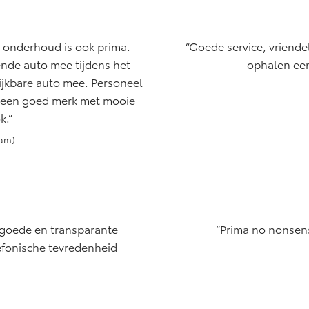
s onderhoud is ook prima.
Goede service, vriendel
ende auto mee tijdens het
ophalen een
lijkbare auto mee. Personeel
 is een goed merk met mooie
k.
dam)
, goede en transparante
Prima no nonsens
efonische tevredenheid