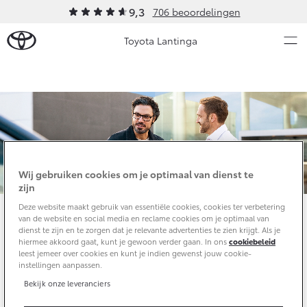
9,3
706 beoordelingen
Toyota Lantinga
Over Ons
Modellen
Ons bedrijf
Occasions
Ons bedrijf
Wij gebruiken cookies om je optimaal van dienst te
Aygo X
Yaris
Contact en Route
zijn
HYBRIDE
HYBRIDE
Vacatures
Deze website maakt gebruik van essentiële cookies, cookies ter verbetering
Nieuws & Acties
van de website en social media en reclame cookies om je optimaal van
Klantbeoordelingen
dienst te zijn en te zorgen dat je relevante advertenties te zien krijgt. Als je
Schade melden
hiermee akkoord gaat, kunt je gewoon verder gaan. In ons
cookiebeleid
Onderhoud
leest jemeer over cookies en kunt je indien gewenst jouw cookie-
instellingen aanpassen.
Vanaf € 23.750,-
Vanaf € 27.195,-
Bekijk onze leveranciers
Diensten
Service & Onderhoud