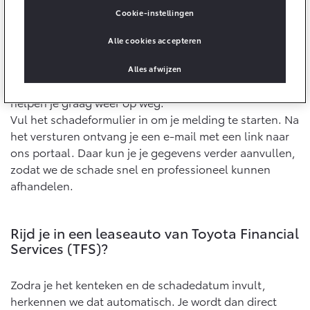
Cookie-instellingen
Yaris Cross
Urban Cruiser
Meld eenvoudig en snel je autoschade bij
Werkplaatsafspraak
Zakelijk
HYBRIDE
BATTERIJ-ELEKTRISCH
Alle cookies accepteren
Private Lease
Toyota
Onderhoud op Maat
Schade aan je auto komt vaak onverwacht. Of het nu
Alles afwijzen
APK
Wat is Private Lease?
gaat om een kras of een grotere beschadiging – wij
Zakelijk
Werkplaatsafspraak maken
Airco check
Bereken je maandbedrag
helpen je graag weer op weg.
Vakantiecheck
Private Lease voor ZZP
Vul het schadeformulier in om je melding te starten. Na
Toyota voor de zaak
Contact en Route
Hybride Zekerheid Controle
het versturen ontvang je een e-mail met een link naar
Vanaf € 31.895,-
Vanaf € 32.995,-
Leaserijder
ons portaal. Daar kun je je gegevens verder aanvullen,
Toyota handleidingen
ZZP
Financieren
Schade melden
zodat we de schade snel en professioneel kunnen
Toyota Service Informatie (SIL)
Wagenparkbeheer
afhandelen.
Corolla Hatchback
Corolla Touring Sports
HYBRIDE
HYBRIDE
Toyota Betaalplan
Plan een proefrit
Schade & Garantie
Leasen
Rijd je in een leaseauto van Toyota Financial
Services (TFS)?
Vraag een brochure aan
Oplaadservice
Toyota Pechhulp
Financial Lease
Schade & Glasherstel
Zodra je het kenteken en de schadedatum invult,
Thuislaadpakketten
Operational Lease
Bekijk de verwachte modellen
10 jaar Toyota garantie
Vanaf € 33.495,-
Vanaf € 35.495,-
herkennen we dat automatisch. Je wordt dan direct
Laadpas