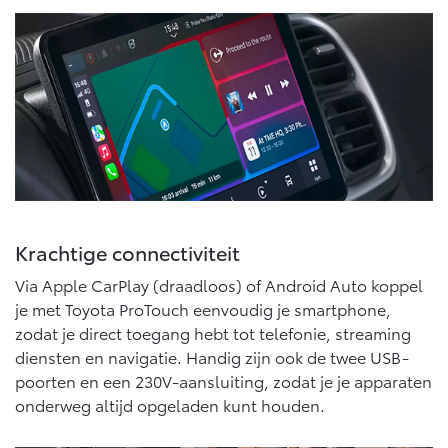
Vanaf € 46.301,-
Vanaf € 56.570,-
Land Cruiser (excl. BTW)
Vanaf € 89.986,-
Krachtige connectiviteit
Via Apple CarPlay (draadloos) of Android Auto koppel
je met Toyota ProTouch eenvoudig je smartphone,
zodat je direct toegang hebt tot telefonie, streaming
diensten en navigatie. Handig zijn ook de twee USB-
poorten en een 230V-aansluiting, zodat je je apparaten
onderweg altijd opgeladen kunt houden.