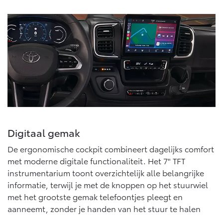
Vanaf € 76.695,-
Vanaf € 27.945,-
Proace (excl. BTW)
Proace Verso
OOK ALS BATTERIJ-
BATTERIJ-ELEKTRISCH
ELEKTRISCH
Vanaf € 37.500,-
Vanaf € 55.950,-
Digitaal gemak
De ergonomische cockpit combineert dagelijks comfort
Proace Max (excl. BTW)
Hilux (excl. BTW)
met moderne digitale functionaliteit. Het 7" TFT
OOK ALS BATTERIJ-
OOK ALS BATTERIJ-
ELEKTRISCH
ELEKTRISCH
instrumentarium toont overzichtelijk alle belangrijke
informatie, terwijl je met de knoppen op het stuurwiel
met het grootste gemak telefoontjes pleegt en
aanneemt, zonder je handen van het stuur te halen