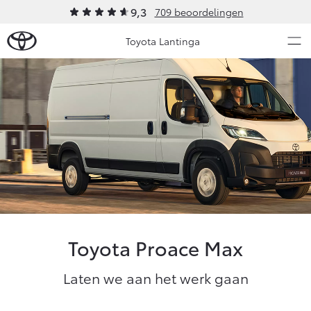
9,3
709 beoordelingen
Toyota Lantinga
Over Ons
Modellen
Ons bedrijf
Occasions
Ons bedrijf
Aygo X
Yaris
Contact en Route
HYBRIDE
HYBRIDE
Vacatures
Nieuws & Acties
Klantbeoordelingen
Toyota Proace Max
Onderhoud
Laten we aan het werk gaan
Vanaf € 23.750,-
Vanaf € 27.195,-
Diensten
Service & Onderhoud