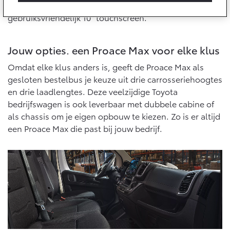
Multimedia
bedrijfsbus, toegankelijk gemaakt door een
Connected check
gebruiksvriendelijk 10" touchscreen.
Navigatie updates
bZ4X
bZ4X Touring
BATTERIJ-ELEKTRISCH
BATTERIJ-ELEKTRISCH
Jouw opties. een Proace Max voor elke klus
Omdat elke klus anders is, geeft de Proace Max als
gesloten bestelbus je keuze uit drie carrosseriehoogtes
en drie laadlengtes. Deze veelzijdige Toyota
bedrijfswagen is ook leverbaar met dubbele cabine of
Vanaf € 39.995,-
Vanaf € 48.995,-
als chassis om je eigen opbouw te kiezen. Zo is er altijd
een Proace Max die past bij jouw bedrijf.
Mirai
Proace City (excl. BTW)
WATERSTOF-ELEKTRISCH
OOK ALS BATTERIJ-
ELEKTRISCH