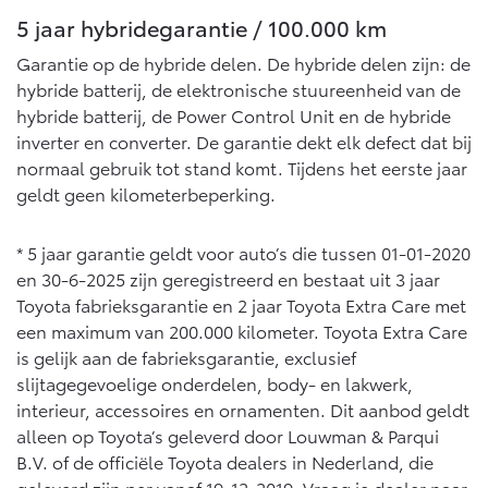
Vanaf € 46.301,-
Vanaf € 56.570,-
5 jaar hybridegarantie / 100.000 km
Garantie op de hybride delen. De hybride delen zijn: de
hybride batterij, de elektronische stuureenheid van de
Land Cruiser (excl. BTW)
hybride batterij, de Power Control Unit en de hybride
inverter en converter. De garantie dekt elk defect dat bij
normaal gebruik tot stand komt. Tijdens het eerste jaar
geldt geen kilometerbeperking.
* 5 jaar garantie geldt voor auto’s die tussen 01-01-2020
Vanaf € 89.986,-
en 30-6-2025 zijn geregistreerd en bestaat uit 3 jaar
Toyota fabrieksgarantie en 2 jaar Toyota Extra Care met
een maximum van 200.000 kilometer. Toyota Extra Care
is gelijk aan de fabrieksgarantie, exclusief
slijtagegevoelige onderdelen, body- en lakwerk,
interieur, accessoires en ornamenten. Dit aanbod geldt
alleen op Toyota’s geleverd door Louwman & Parqui
B.V. of de officiële Toyota dealers in Nederland, die
geleverd zijn per vanaf 19-12-2019. Vraag je dealer naar