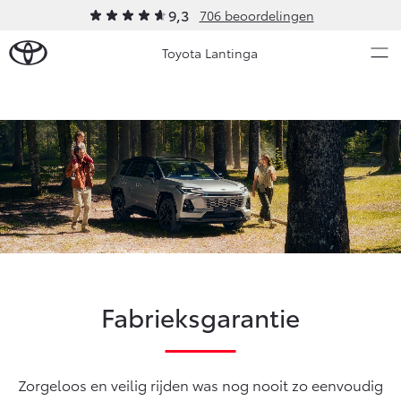
9,3
706 beoordelingen
Toyota Lantinga
Over Ons
Modellen
Ons bedrijf
Occasions
Ons bedrijf
Aygo X
Yaris
Contact en Route
HYBRIDE
HYBRIDE
Vacatures
Nieuws & Acties
Klantbeoordelingen
Fabrieksgarantie
Onderhoud
Vanaf € 23.750,-
Vanaf € 27.195,-
Zorgeloos en veilig rijden was nog nooit zo eenvoudig
Diensten
Service & Onderhoud