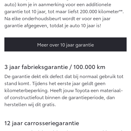
Multimedia
auto) kom je in aanmerking voor een additionele
Connected check
garantie tot 10 jaar, tot maar liefst 200.000 kilometer**.
Navigatie updates
Na elke onderhoudsbeurt wordt er voor een jaar
bZ4X
bZ4X Touring
BATTERIJ-ELEKTRISCH
BATTERIJ-ELEKTRISCH
garantie afgegeven, totdat je auto 10 jaar is!
Meer over 10 jaar garantie
Vanaf € 39.995,-
Vanaf € 48.995,-
3 jaar fabrieksgarantie / 100.000 km
De garantie dekt elk defect dat bij normaal gebruik tot
stand komt. Tijdens het eerste jaar geldt geen
Mirai
Proace City (excl. BTW)
kilometerbeperking. Heeft jouw Toyota een materiaal-
WATERSTOF-ELEKTRISCH
OOK ALS BATTERIJ-
ELEKTRISCH
of constructiefout binnen de garantieperiode, dan
herstellen wij dit gratis.
12 jaar carrosseriegarantie