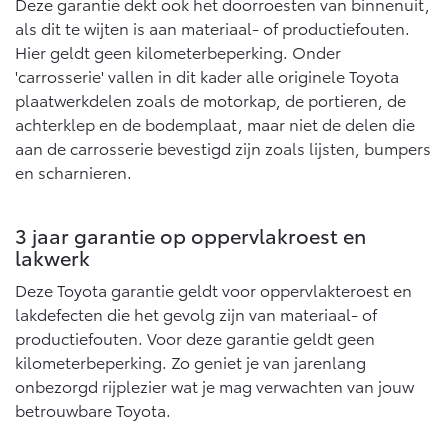
Vanaf € 76.695,-
Vanaf € 27.945,-
Deze garantie dekt ook het doorroesten van binnenuit,
als dit te wijten is aan materiaal- of productiefouten.
Hier geldt geen kilometerbeperking. Onder
'carrosserie' vallen in dit kader alle originele Toyota
Proace (excl. BTW)
Proace Verso
OOK ALS BATTERIJ-
BATTERIJ-ELEKTRISCH
plaatwerkdelen zoals de motorkap, de portieren, de
ELEKTRISCH
achterklep en de bodemplaat, maar niet de delen die
aan de carrosserie bevestigd zijn zoals lijsten, bumpers
en scharnieren.
Vanaf € 37.500,-
Vanaf € 55.950,-
3 jaar garantie op oppervlakroest en
lakwerk
Deze Toyota garantie geldt voor oppervlakteroest en
Proace Max (excl. BTW)
Hilux (excl. BTW)
lakdefecten die het gevolg zijn van materiaal- of
OOK ALS BATTERIJ-
OOK ALS BATTERIJ-
productiefouten. Voor deze garantie geldt geen
ELEKTRISCH
ELEKTRISCH
kilometerbeperking. Zo geniet je van jarenlang
onbezorgd rijplezier wat je mag verwachten van jouw
betrouwbare Toyota.