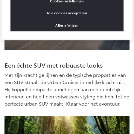
Multimedia
Cookie-instellingen
Connected check
Alle cookies accepteren
Navigatie updates
bZ4X
bZ4X Touring
BATTERIJ-ELEKTRISCH
BATTERIJ-ELEKTRISCH
Alles afwijzen
Een échte SUV met robuuste looks
Vanaf € 39.995,-
Vanaf € 48.995,-
Met zijn krachtige lijnen en de typische proporties van
een SUV straalt de Urban Cruiser innerlijke kracht uit.
Mirai
Proace City (excl. BTW)
Hij koppelt compacte afmetingen aan een ruimtelijk
WATERSTOF-ELEKTRISCH
OOK ALS BATTERIJ-
interieur, en heeft een volwassen styling die hem tot de
ELEKTRISCH
perfecte urban SUV maakt. Klaar voor het avontuur.