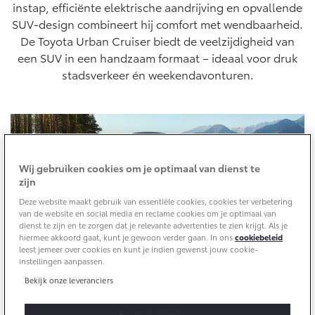
10 jaar batterijgarantie
cyclus, conform algemeen geldende wetgeving.
instap, efficiënte elektrische aandrijving en opvallende
Energie en slim laden
SUV-design combineert hij comfort met wendbaarheid.
Bedrijfswagens
Toyota fabrieksgarantie
Corolla Cross
Toyota C-HR
De Toyota Urban Cruiser biedt de veelzijdigheid van
HYBRIDE
OOK ALS PLUG-IN
een SUV in een handzaam formaat – ideaal voor druk
HYBRIDE
Bedrijfswagens op maat
Verzekeren
Onderdelen & Accessoires
stadsverkeer én weekendavonturen.
Financieren of leasen
Toyota Autoverzekering
Verzekeren
Onderdelen
Toyota Hybride Autoverzekering
Accessoires
Vanaf € 39.995,-
Vanaf € 36.495,-
Banden
Wij gebruiken cookies om je optimaal van dienst te
zijn
Connected
Toyota C-HR+
RAV4
Deze website maakt gebruik van essentiële cookies, cookies ter verbetering
BATTERIJ-ELEKTRISCH
PLUG-IN HYBRIDE
van de website en social media en reclame cookies om je optimaal van
dienst te zijn en te zorgen dat je relevante advertenties te zien krijgt. Als je
Connected Services
hiermee akkoord gaat, kunt je gewoon verder gaan. In ons
cookiebeleid
leest jemeer over cookies en kunt je indien gewenst jouw cookie-
MyToyota login
instellingen aanpassen.
MyToyota App
Bekijk onze leveranciers
Abonnementen
Vanaf € 37.995,-
Vanaf € 49.995,-