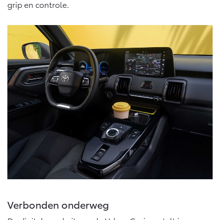
grip en controle.
Vanaf € 46.301,-
Vanaf € 56.570,-
Land Cruiser (excl. BTW)
Vanaf € 89.986,-
Verbonden onderweg