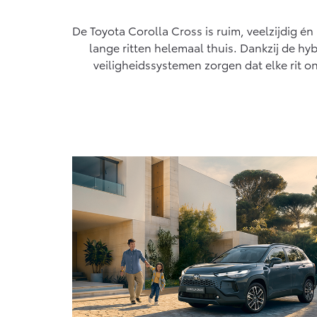
algemeen geldende wetgeving.
Vanaf € 76.695,-
Van
De Toyota Corolla Cross is ruim, veelzijdig én
Proace Max (excl. BTW)
Hil
lange ritten helemaal thuis. Dankzij de hyb
OOK ALS BATTERIJ-
OO
ELEKTRISCH
EL
veiligheidssystemen zorgen dat elke rit o
Vanaf € 46.301,-
Van