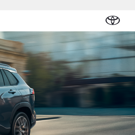
Plan een proefrit
Schade melden
Contact en
Plan een
Onderdelen &
Oplaadservice
Bedrijfswagens
Route
proefrit
an Cruiser
Accessoires
TERIJ-ELEKTRISCH
Vraag een brochure aan
Werkplaatsafspraak
ease
Thuislaadpakketten
Bedrijfswagens op
Vraag een
maken
Onderdelen
maat
brochure
l Lease
Laadpas
aan
Accessoires
Financieren of
Bekijk de verwachte
Energie en slim laden
Contact en Route
modellen
leasen
Banden
Contact en
Verzekeren
af € 32.995,-
Route
ota C-HR
 ALS PLUG-IN
RIDE