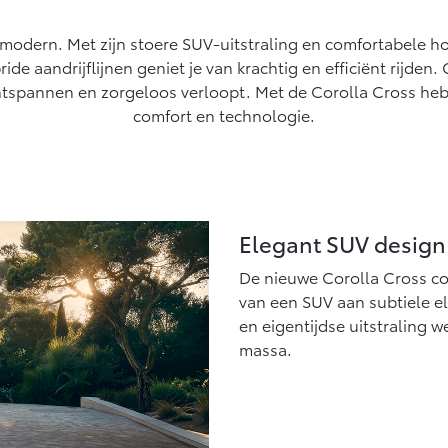
af € 27.945,-
Vanaf € 37.500,-
Van
 modern. Met zijn stoere SUV-uitstraling en comfortabele hog
ux (excl. BTW)
Land Cruiser (excl.
ride aandrijflijnen geniet je van krachtig en efficiënt rijden
K ALS BATTERIJ-
BTW)
EKTRISCH
ntspannen en zorgeloos verloopt. Met de Corolla Cross heb j
comfort en technologie.
af € 56.570,-
Vanaf € 89.986,-
Elegant SUV design
De nieuwe Corolla Cross co
van een SUV aan subtiele el
en eigentijdse uitstraling w
massa.