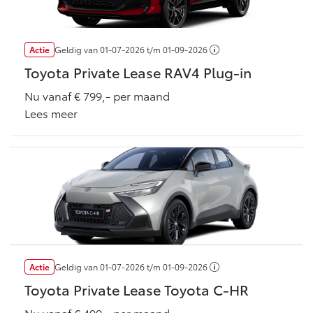
Multimedia
Connected check
Navigatie updates
bZ4X
bZ4X Touring
Actie
Geldig van
01-07-2026
t/m
01-09-2026
BATTERIJ-ELEKTRISCH
BATTERIJ-ELEKTRISCH
Toyota Private Lease RAV4 Plug-in
Nu vanaf € 799,- per maand
Lees meer
Vanaf € 39.995,-
Vanaf € 48.995,-
Mirai
Proace City (excl. BTW)
WATERSTOF-ELEKTRISCH
OOK ALS BATTERIJ-
ELEKTRISCH
Actie
Geldig van
01-07-2026
t/m
01-09-2026
Toyota Private Lease Toyota C-HR
Nu vanaf € 499,- per maand