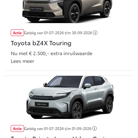
Vanaf € 46.301,-
Vanaf € 56.570,-
Land Cruiser (excl. BTW)
Actie
Geldig van
01-07-2026
t/m
30-09-2026
Toyota bZ4X Touring
Nu met € 2.500,- extra inruilwaarde
Lees meer
Vanaf € 89.986,-
Actie
Geldig van
01-07-2026
t/m
01-09-2026