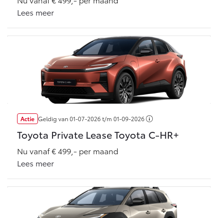
Vanaf € 76.695,-
Vanaf € 27.945,-
Lees meer
Proace (excl. BTW)
Proace Verso
OOK ALS BATTERIJ-
BATTERIJ-ELEKTRISCH
ELEKTRISCH
Vanaf € 37.500,-
Vanaf € 55.950,-
Actie
Geldig van
01-07-2026
t/m
01-09-2026
Toyota Private Lease Toyota C-HR+
Proace Max (excl. BTW)
Hilux (excl. BTW)
Nu vanaf € 499,- per maand
OOK ALS BATTERIJ-
OOK ALS BATTERIJ-
Lees meer
ELEKTRISCH
ELEKTRISCH