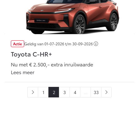
Actie
Geldig van
01-07-2026
t/m
30-09-2026
Toyota C-HR+
Nu met € 2.500,- extra inruilwaarde
Lees meer
1
2
3
4
...
33