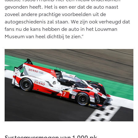
Vanaf € 46.301,-
Vanaf € 56.570,-
gevonden heeft. Het is een eer dat de auto naast
zoveel andere prachtige voorbeelden uit de
autogeschiedenis zal staan. We zijn ook verheugd dat
Land Cruiser (excl. BTW)
fans nu de kans hebben de auto in het Louwman
Museum van heel dichtbij te zien.”
Vanaf € 89.986,-
Systeemvermogen van 1.000 pk