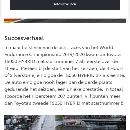
10 jaar batterijgarantie
Alles afwijzen
Energie en slim laden
Bedrijfswagens
Toyota fabrieksgarantie
Corolla Cross
Toyota C-HR
HYBRIDE
OOK ALS PLUG-IN
HYBRIDE
Bedrijfswagens op maat
Verzekeren
Onderdelen & Accessoires
Financieren of leasen
Succesverhaal
Toyota Autoverzekering
Verzekeren
Onderdelen
In maar liefst vier van de acht races van het World
Toyota Hybride Autoverzekering
Accessoires
Endurance Championship 2019/2020 kwam de Toyota
Vanaf € 39.995,-
Vanaf € 36.495,-
TS050 HYBRID met startnummer 7 als eerste over de
Banden
streep. Meteen bij de start van het seizoen, de 4 Hours
of Silverstone, eindigde de TS050 HYBRID #7 als eerste.
Connected
De auto eindigde nooit lager dan de derde plaats
Toyota C-HR+
RAV4
BATTERIJ-ELEKTRISCH
PLUG-IN HYBRIDE
gedurende het seizoen, een unieke prestatie. In totaal
scoorde het rijdersteam 207 punten, vijf punten meer
Connected Services
dan Toyota’s tweede TS050 HYBRID met startnummer 8.
MyToyota login
MyToyota App
Abonnementen
Vanaf € 37.995,-
Vanaf € 49.995,-