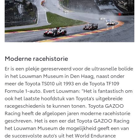
Multimedia
Connected check
Navigatie updates
bZ4X
bZ4X Touring
BATTERIJ-ELEKTRISCH
BATTERIJ-ELEKTRISCH
Moderne racehistorie
Er is een plekje gereserveerd voor de ultrasnelle bolide
Vanaf € 39.995,-
Vanaf € 48.995,-
in het Louwman Museum in Den Haag, naast onder
meer de Toyota TS010 uit 1993 en de Toyota TF109
Formule 1-auto. Evert Louwman: “Het is fantastisch om
Mirai
Proace City (excl. BTW)
WATERSTOF-ELEKTRISCH
OOK ALS BATTERIJ-
ook het laatste hoofdstuk van Toyota’s uitgebreide
ELEKTRISCH
racegeschiedenis te kunnen tonen. Toyota GAZOO
Racing heeft de afgelopen jaren moderne racehistorie
geschreven. Het is een eer dat Toyota GAZOO Racing
het Louwman Museum de mogelijkheid geeft een van
de succesvolste auto’s uit het World Endurance