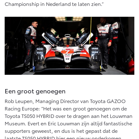
Vanaf € 76.695,-
Vanaf € 27.945,-
Championship in Nederland te laten zien.”
Proace (excl. BTW)
Proace Verso
OOK ALS BATTERIJ-
BATTERIJ-ELEKTRISCH
ELEKTRISCH
Vanaf € 37.500,-
Vanaf € 55.950,-
Een groot genoegen
Proace Max (excl. BTW)
Hilux (excl. BTW)
OOK ALS BATTERIJ-
OOK ALS BATTERIJ-
Rob Leupen, Managing Director van Toyota GAZOO
ELEKTRISCH
ELEKTRISCH
Racing Europe: “Het was een groot genoegen om de
Toyota TS050 HYBRID over te dragen aan het Louwman
Museum. Evert en Eric Louwman zijn altijd fantastische
supporters geweest, en dus is het gepast dat de
laatste TS050 HYBRID hier een nieuw onderkomen