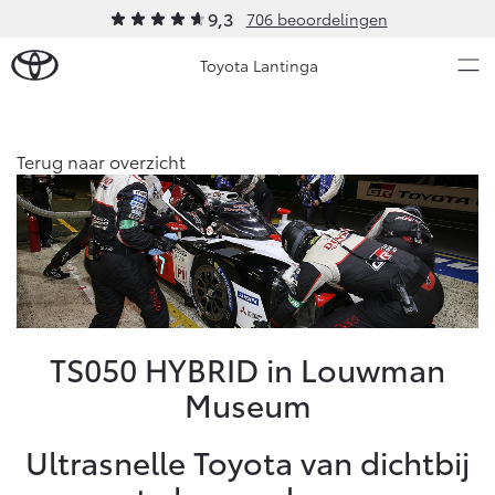
9,3
706 beoordelingen
Toyota Lantinga
Over Ons
Terug naar overzicht
Modellen
Ons bedrijf
Occasions
Ons bedrijf
Aygo X
Yaris
Contact en Route
HYBRIDE
HYBRIDE
Vacatures
Nieuws & Acties
TS050 HYBRID in Louwman
Klantbeoordelingen
Museum
Onderhoud
Ultrasnelle Toyota van dichtbij
Vanaf € 23.750,-
Vanaf € 27.195,-
Diensten
Service & Onderhoud