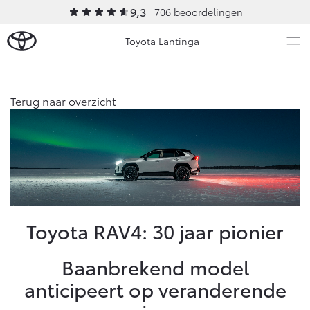
9,3
706 beoordelingen
Toyota Lantinga
Over Ons
Terug naar overzicht
Modellen
Ons bedrijf
Occasions
Ons bedrijf
Aygo X
Yaris
Contact en Route
HYBRIDE
HYBRIDE
Vacatures
Nieuws & Acties
Toyota RAV4: 30 jaar pionier
Klantbeoordelingen
Onderhoud
Baanbrekend model
anticipeert op veranderende
Vanaf € 23.750,-
Vanaf € 27.195,-
Diensten
Service & Onderhoud