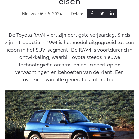
eisen
Yaris Cross
Urban Cruiser
Nieuws |
06-06-2024
Delen:
Werkplaatsafspraak
Zakelijk
HYBRIDE
BATTERIJ-ELEKTRISCH
Private Lease
Onderhoud op Maat
APK
De Toyota RAV4 viert zijn dertigste verjaardag. Sinds
Wat is Private Lease?
Zakelijk
Werkplaatsafspraak maken
Airco check
zijn introductie in 1994 is het model uitgegroeid tot een
Bereken je maandbedrag
icoon in het SUV-segment. De RAV4 is voortdurend in
Vakantiecheck
Private Lease voor ZZP
Toyota voor de zaak
ontwikkeling, waarbij Toyota steeds nieuwe
Contact en Route
Hybride Zekerheid Controle
Vanaf € 31.895,-
Vanaf € 32.995,-
technologieën omarmt en anticipeert op de
Leaserijder
Toyota handleidingen
verwachtingen en behoeften van de klant. Een
ZZP
Financieren
Schade melden
Toyota Service Informatie (SIL)
overzicht van alle generaties tot nu toe.
Wagenparkbeheer
Corolla Hatchback
Corolla Touring Sports
HYBRIDE
HYBRIDE
Toyota Betaalplan
Plan een proefrit
Schade & Garantie
Leasen
Vraag een brochure aan
Oplaadservice
Toyota Pechhulp
Financial Lease
Schade & Glasherstel
Thuislaadpakketten
Operational Lease
Bekijk de verwachte modellen
10 jaar Toyota garantie
Vanaf € 33.495,-
Vanaf € 35.495,-
Laadpas