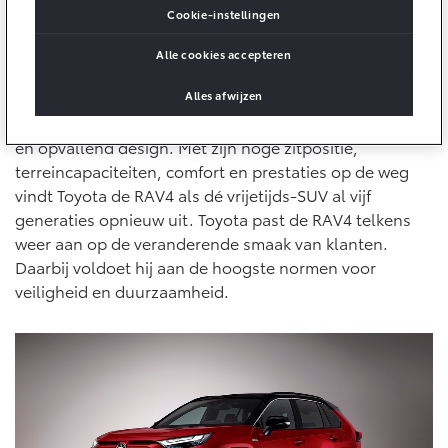
Multimedia
Trouw aan visie achter conceptauto
Cookie-instellingen
Connected check
Bij de ontwikkeling van de RAV4 handhaafde Toyota zijn
Navigatie updates
Alle cookies accepteren
bZ4X
bZ4X Touring
visie achter het conceptmodel, de RAV-FOUR concept
BATTERIJ-ELEKTRISCH
BATTERIJ-ELEKTRISCH
car, gepresenteerd op de Tokyo Motor Show in 1989.
Alles afwijzen
Het model bood veel ruimte in een compact, sportief
en opvallend design. Met zijn hoge zitpositie,
terreincapaciteiten, comfort en prestaties op de weg
vindt Toyota de RAV4 als dé vrijetijds-SUV al vijf
generaties opnieuw uit. Toyota past de RAV4 telkens
Vanaf € 39.995,-
Vanaf € 48.995,-
weer aan op de veranderende smaak van klanten.
Daarbij voldoet hij aan de hoogste normen voor
veiligheid en duurzaamheid.
Mirai
Proace City (excl. BTW)
WATERSTOF-ELEKTRISCH
OOK ALS BATTERIJ-
ELEKTRISCH