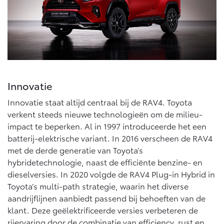
Vanaf € 76.695,-
Vanaf € 27.945,-
Proace (excl. BTW)
Proace Verso
OOK ALS BATTERIJ-
BATTERIJ-ELEKTRISCH
ELEKTRISCH
Innovatie
Innovatie staat altijd centraal bij de RAV4. Toyota
verkent steeds nieuwe technologieën om de milieu-
Vanaf € 37.500,-
Vanaf € 55.950,-
impact te beperken. Al in 1997 introduceerde het een
batterij-elektrische variant. In 2016 verscheen de RAV4
met de derde generatie van Toyota’s
Proace Max (excl. BTW)
Hilux (excl. BTW)
OOK ALS BATTERIJ-
OOK ALS BATTERIJ-
hybridetechnologie, naast de efficiënte benzine- en
ELEKTRISCH
ELEKTRISCH
dieselversies. In 2020 volgde de RAV4 Plug-in Hybrid in
Toyota’s multi-path strategie, waarin het diverse
aandrijflijnen aanbiedt passend bij behoeften van de
klant. Deze geëlektrificeerde versies verbeteren de
rijervaring door de combinatie van efficiency, rust en