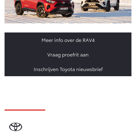
Meer info over de RAV4
Vraag proefrit aan
Inschrijven Toyota nieuwsbrief