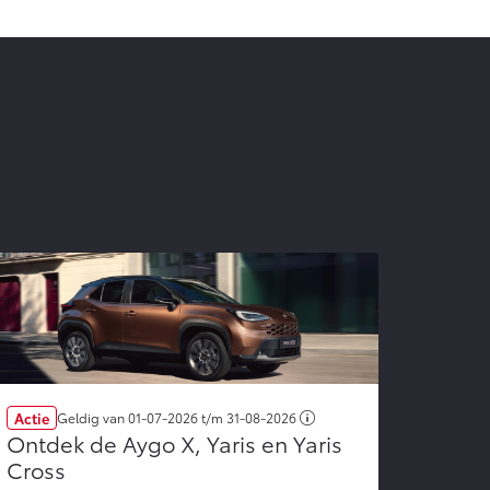
Actie
Geldig van
01-07-2026
t/m
31-08-2026
Ontdek de Aygo X, Yaris en Yaris
Cross