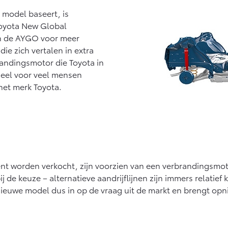
af € 27.945,-
Vanaf € 37.500,-
Van
model baseert, is
Toyota New Global
ux (excl. BTW)
Land Cruiser (excl.
K ALS BATTERIJ-
BTW)
an de AYGO voor meer
EKTRISCH
die zich vertalen in extra
randingsmotor die Toyota in
ieel voor veel mensen
het merk Toyota.
af € 56.570,-
Vanaf € 89.986,-
ent worden verkocht, zijn voorzien van een verbrandingsmo
bij de keuze – alternatieve aandrijflijnen zijn immers relati
 nieuwe model dus in op de vraag uit de markt en brengt op