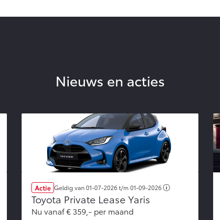
Nieuws en acties
Actie
Geldig van
01-07-2026
t/m
01-09-2026
Toyota Private Lease Yaris
Nu vanaf € 359,- per maand