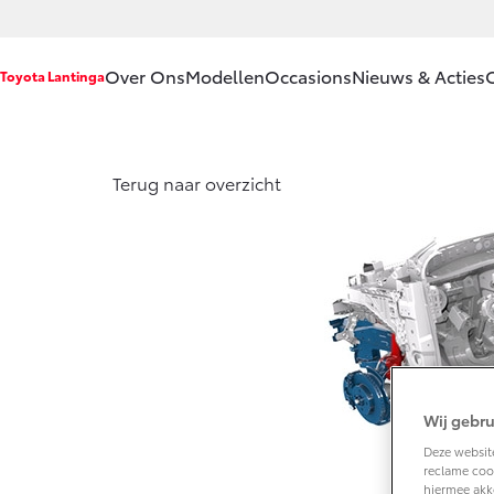
Over Ons
Modellen
Occasions
Nieuws & Acties
Toyota Lantinga
Ons bedrijf
Aygo X
Yar
Terug naar overzicht
HYBRIDE
HY
Ons bedrijf
Contact en
Route
Vacatures
Vanaf € 23.750,-
Van
Klantbeoordelingen
Corolla Hatchback
Cor
HYBRIDE
HY
Wij gebru
Deze website
reclame cook
hiermee akk