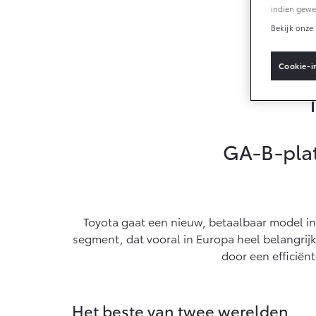
indien gewe
Bekijk onze 
Vanaf € 33.495,-
Van
Cookie-i
Toyota C-HR+
RA
BATTERIJ-ELEKTRISCH
PL
GA-B-platf
Vanaf € 37.995,-
Van
Mirai
Pro
Toyota gaat een nieuw, betaalbaar model in
WATERSTOF-
OO
ELEKTRISCH
EL
segment, dat vooral in Europa heel belangrij
door een efficiën
Het beste van twee werelden