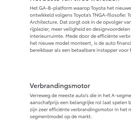
Vanaf € 76.695,-
Van
Het GA-B-platform waarop Toyota het nieuwe 
ontwikkeld volgens Toyota’s TNGA-filosofie: 
Proace Max (excl. BTW)
Hil
OOK ALS BATTERIJ-
OO
Architecture. Dat zorgt ook in de opvolger v
ELEKTRISCH
EL
rijplezier, meer veiligheid en designvoordelen 
interieurruimte. Mede door de efficiënte verb
het nieuwe model monteert, is de auto financ
bereikbaar als een betaalbare instapper voor 
Vanaf € 46.301,-
Van
Verbrandingsmotor
Verreweg de meeste auto’s die in het A-segm
aanschafprijs een belangrijke rol laat spelen 
zijn zeer efficiënte verbrandingsmotor in het
segmentmodel op de markt.