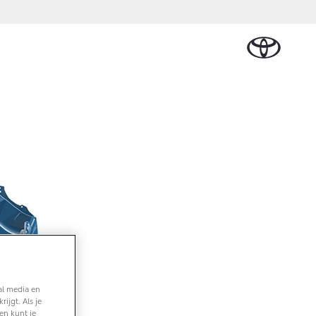
Plan een proefrit
Schade melden
Contact en
Plan een
Onderdelen &
Oplaadservice
Bedrijfswagens
Route
proefrit
an Cruiser
Accessoires
TERIJ-ELEKTRISCH
Vraag een brochure aan
Werkplaatsafspraak
ease
Thuislaadpakketten
Bedrijfswagens op
Vraag een
maken
Onderdelen
maat
brochure
l Lease
Laadpas
aan
Accessoires
Financieren of
Bekijk de verwachte
Energie en slim laden
Contact en Route
modellen
leasen
Banden
Contact en
Verzekeren
af € 32.995,-
Route
ota C-HR
 ALS PLUG-IN
RIDE
al media en
ijgt. Als je
en kunt je