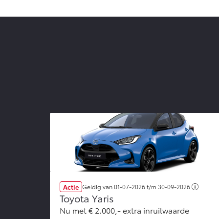
Actie
Geldig van
01-07-2026
t/m
30-09-2026
Toyota Yaris
Nu met € 2.000,- extra inruilwaarde