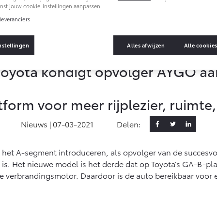
Informatie (SIL)
Toyota Hybride
nst jouw cookie-instellingen aanpassen.
Autoverzekering
leveranciers
af € 35.495,-
Vanaf € 39.995,-
Van
Connected
nstellingen
Alles afwijzen
Alle cookie
V4
bZ4X
bZ4
UG-IN HYBRIDE
BATTERIJ-ELEKTRISCH
BAT
Connected Services
Toyota kondigt opvolger AYGO aa
MyToyota login
MyToyota App
orm voor meer rijplezier, ruimte,
Abonnementen
Multimedia
Nieuws |
07-03-2021
Delen:
af € 49.995,-
Vanaf € 39.995,-
Van
Connected check
ace City (excl. BTW)
Proace (excl. BTW)
Pro
 het A-segment introduceren, als opvolger van de succesvol
Navigatie updates
K ALS BATTERIJ-
OOK ALS BATTERIJ-
BAT
EKTRISCH
ELEKTRISCH
k is. Het nieuwe model is het derde dat op Toyota’s GA-B-p
te verbrandingsmotor. Daardoor is de auto bereikbaar voor 