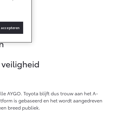
af € 36.495,-
s accepteren
X Touring
TERIJ-ELEKTRISCH
n
 veiligheid
af € 48.995,-
ace Verso
le AYGO. Toyota blijft dus trouw aan het A-
TERIJ-ELEKTRISCH
latform is gebaseerd en het wordt aangedreven
een breed publiek.