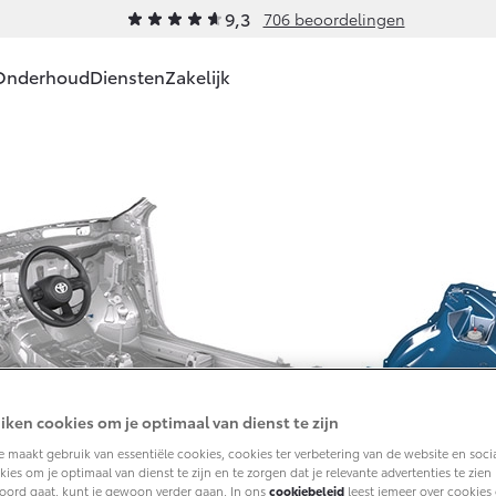
9,3
706 beoordelingen
Onderhoud
Diensten
Zakelijk
Werkplaatsafspraak
Service & Onderhoud
Private Lease
Zakelijk
Schade & Garantie
Financieren
Leasen
maken
is
Yaris Cross
Urb
BRIDE
HYBRIDE
BAT
Werkplaatsafspraak
Wat is Private Lease?
Toyota voor de zaak
Toyota Pechhulp
Toyota Betaalplan
Financial L
Contact
en
Onderhoud op Maat
Bereken je
Leaserijder
Schade & Glasherstel
Operationa
Route
maandbedrag
APK
ZZP
10 jaar Toyota garantie
Private Lease voor
Airco check
Wagenparkbeheer
10 jaar batterijgarantie
ZZP
af € 27.195,-
Vanaf € 31.895,-
Van
Vakantiecheck
Toyota fabrieksgarantie
olla Touring Sports
Corolla Cross
Toy
Hybride Zekerheid
Verzekeren
BRIDE
HYBRIDE
OOK
Controle
iken cookies om je optimaal van dienst te zijn
HYB
Toyota handleidingen
 maakt gebruik van essentiële cookies, cookies ter verbetering van de website en soci
Toyota
ies om je optimaal van dienst te zijn en te zorgen dat je relevante advertenties te zien kr
Autoverzekering
Toyota Service
oord gaat, kunt je gewoon verder gaan. In ons
cookiebeleid
leest jemeer over cookies 