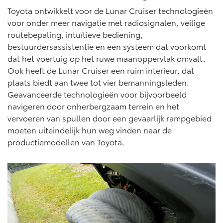
Vanaf € 46.301,-
Vanaf € 56.570,-
Toyota ontwikkelt voor de Lunar Cruiser technologieën
voor onder meer navigatie met radiosignalen, veilige
routebepaling, intuïtieve bediening,
Land Cruiser (excl. BTW)
bestuurdersassistentie en een systeem dat voorkomt
dat het voertuig op het ruwe maanoppervlak omvalt.
Ook heeft de Lunar Cruiser een ruim interieur, dat
plaats biedt aan twee tot vier bemanningsleden.
Geavanceerde technologieën voor bijvoorbeeld
navigeren door onherbergzaam terrein en het
vervoeren van spullen door een gevaarlijk rampgebied
Vanaf € 89.986,-
moeten uiteindelijk hun weg vinden naar de
productiemodellen van Toyota.