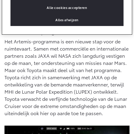
10 jaar batterijgarantie
Energie en slim laden
Alle cookies accepteren
Bedrijfswagens
Toyota fabrieksgarantie
Corolla Cross
Toyota C-HR
Alles afwijzen
HYBRIDE
OOK ALS PLUG-IN
HYBRIDE
Bedrijfswagens op maat
Verzekeren
Het Artemis-programma
Onderdelen & Accessoires
Financieren of leasen
Het Artemis-programma is een nieuwe stap voor de
Toyota Autoverzekering
Verzekeren
Onderdelen
ruimtevaart. Samen met commerciële en internationale
Toyota Hybride Autoverzekering
Accessoires
partners zoals JAXA wil NASA zich langdurig vestigen
Vanaf € 39.995,-
Vanaf € 36.495,-
op de maan, ter ondersteuning van missies naar Mars.
Banden
Maar ook Toyota maakt deel uit van het programma.
Toyota richt zich in samenwerking met JAXA op de
ontwikkeling van de bemande maanverkenner, terwijl
Connected
Toyota C-HR+
RAV4
BATTERIJ-ELEKTRISCH
PLUG-IN HYBRIDE
MHI de Lunar Polar Expedition (LUPEX) ontwikkelt.
Toyota verwacht de verfijnde technologie van de Lunar
Connected Services
Cruiser voor de extreme omstandigheden op de maan
MyToyota login
uiteindelijk ook hier op aarde toe te passen.
MyToyota App
Abonnementen
Vanaf € 37.995,-
Vanaf € 49.995,-