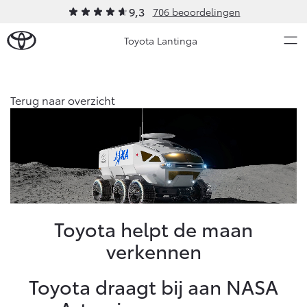
9,3
706 beoordelingen
Toyota Lantinga
Over Ons
Terug naar overzicht
Modellen
Ons bedrijf
Occasions
Ons bedrijf
Aygo X
Yaris
Contact en Route
HYBRIDE
HYBRIDE
Vacatures
Nieuws & Acties
Toyota helpt de maan
Klantbeoordelingen
verkennen
Onderhoud
Toyota draagt bij aan NASA
Vanaf € 23.750,-
Vanaf € 27.195,-
Diensten
Service & Onderhoud