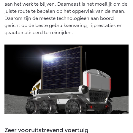
Vanaf € 76.695,-
Vanaf € 27.945,-
aan het werk te blijven. Daarnaast is het moeilijk om de
juiste route te bepalen op het oppervlak van de maan.
Daarom zijn de meeste technologieën aan boord
Proace (excl. BTW)
Proace Verso
gericht op de beste gebruikservaring, rijprestaties en
OOK ALS BATTERIJ-
BATTERIJ-ELEKTRISCH
geautomatiseerd terreinrijden.
ELEKTRISCH
Vanaf € 37.500,-
Vanaf € 55.950,-
Proace Max (excl. BTW)
Hilux (excl. BTW)
OOK ALS BATTERIJ-
OOK ALS BATTERIJ-
ELEKTRISCH
ELEKTRISCH
Zeer vooruitstrevend voertuig