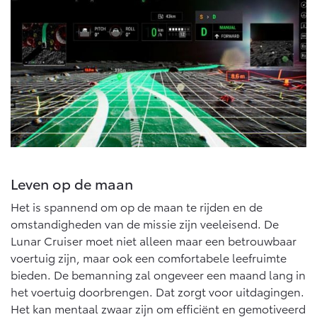
Multimedia
Connected check
Navigatie updates
bZ4X
bZ4X Touring
BATTERIJ-ELEKTRISCH
BATTERIJ-ELEKTRISCH
Vanaf € 39.995,-
Vanaf € 48.995,-
Leven op de maan
Het is spannend om op de maan te rijden en de
Mirai
Proace City (excl. BTW)
WATERSTOF-ELEKTRISCH
OOK ALS BATTERIJ-
omstandigheden van de missie zijn veeleisend. De
ELEKTRISCH
Lunar Cruiser moet niet alleen maar een betrouwbaar
voertuig zijn, maar ook een comfortabele leefruimte
bieden. De bemanning zal ongeveer een maand lang in
het voertuig doorbrengen. Dat zorgt voor uitdagingen.
Het kan mentaal zwaar zijn om efficiënt en gemotiveerd