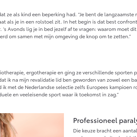
t ze als kind een beperking had. “Je bent de langzaamste me
t als je in een rolstoel zit. In het begin is dat best confro
r. ‘s Avonds lig je in bed jezelf af te vragen: waarom moet 
eerd om samen met mijn omgeving de knop om te zetten.”
siotherapie, ergotherapie en ging ze verschillende sporten 
at ik na mijn revalidatie lid ben geworden van zowel een ba
erd ik met de Nederlandse selectie zelfs Europees kampioen 
duele en veeleisende sport waar ik toekomst in zag.”
Professioneel para
Die keuze bracht een aanta