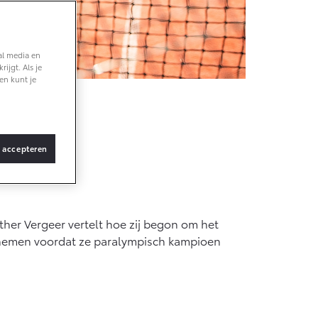
af € 36.495,-
al media en
ijgt. Als je
X Touring
en kunt je
TERIJ-ELEKTRISCH
s accepteren
af € 48.995,-
ace Verso
her Vergeer vertelt hoe zij begon om het
TERIJ-ELEKTRISCH
 nemen voordat ze paralympisch kampioen