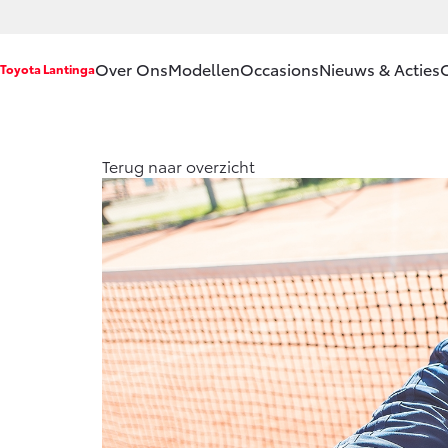
Over Ons
Modellen
Occasions
Nieuws & Acties
Toyota Lantinga
Ons bedrijf
Aygo X
Yar
Terug naar overzicht
HYBRIDE
HY
Ons bedrijf
Contact en
Route
Vacatures
Vanaf € 23.750,-
Van
Klantbeoordelingen
Corolla Hatchback
Cor
HYBRIDE
HY