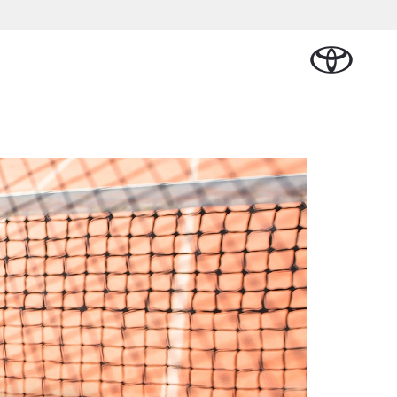
Plan een proefrit
Schade melden
Contact en
Plan een
Onderdelen &
Oplaadservice
Bedrijfswagens
Route
proefrit
an Cruiser
Accessoires
TERIJ-ELEKTRISCH
Vraag een brochure aan
Werkplaatsafspraak
ease
Thuislaadpakketten
Bedrijfswagens op
Vraag een
maken
Onderdelen
maat
brochure
l Lease
Laadpas
aan
Accessoires
Financieren of
Bekijk de verwachte
Energie en slim laden
Contact en Route
modellen
leasen
Banden
Contact en
Verzekeren
af € 32.995,-
Route
ota C-HR
 ALS PLUG-IN
RIDE