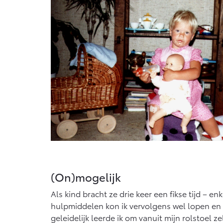
Vanaf € 76.695,-
Van
Proace Max (excl. BTW)
Hil
OOK ALS BATTERIJ-
OO
ELEKTRISCH
EL
Vanaf € 46.301,-
Van
(On)mogelijk
Als kind bracht ze drie keer een fikse tijd –
hulpmiddelen kon ik vervolgens wel lopen en 
geleidelijk leerde ik om vanuit mijn rolstoel 