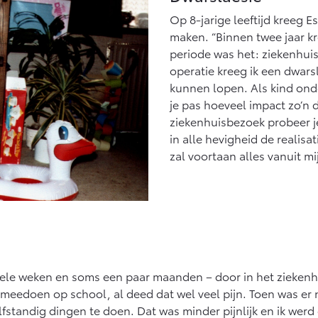
af € 27.945,-
Vanaf € 37.500,-
Van
Op 8-jarige leeftijd kreeg E
maken. “Binnen twee jaar kr
ux (excl. BTW)
Land Cruiser (excl.
K ALS BATTERIJ-
BTW)
periode was het: ziekenhuis
EKTRISCH
operatie kreeg ik een dwarsl
kunnen lopen. Als kind onde
je pas hoeveel impact zo’n 
ziekenhuisbezoek probeer j
in alle hevigheid de realisa
af € 56.570,-
Vanaf € 89.986,-
zal voortaan alles vanuit m
 enkele weken en soms een paar maanden – door in het ziekenh
meedoen op school, al deed dat wel veel pijn. Toen was er n
zelfstandig dingen te doen. Dat was minder pijnlijk en ik wer