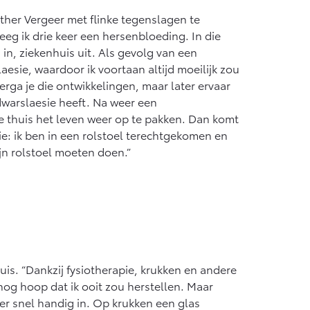
af € 55.950,-
sther Vergeer met flinke tegenslagen te
eeg ik drie keer een hersenbloeding. In die
 in, ziekenhuis uit. Als gevolg van een
aesie, waardoor ik voortaan altijd moeilijk zou
rga je die ontwikkelingen, maar later ervaar
dwarslaesie heeft. Na weer een
e thuis het leven weer op te pakken. Dan komt
tie: ik ben in een rolstoel terechtgekomen en
ijn rolstoel moeten doen.”
uis. “Dankzij fysiotherapie, krukken en andere
og hoop dat ik ooit zou herstellen. Maar
d er snel handig in. Op krukken een glas